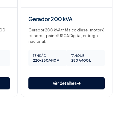
Gerador
200 kVA
300
Gerador 200 kVA trifásico diesel, motor 6
cilindros, painel USCA Digital, entrega
nacional.
TENSÃO
TANQUE
220/280/440 V
250 A 400 L
Ver detalhes