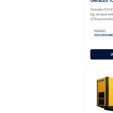
Gerador
1
Gerador 100 kV
kg, tanque até
QTA automáti
TENSÃO
220/280/440
V