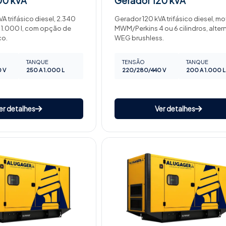
00 kVA
Gerador
120 kVA
A trifásico diesel, 2.340
Gerador 120 kVA trifásico diesel, mo
 1.000 l, com opção de
MWM/Perkins 4 ou 6 cilindros, alte
co.
WEG brushless.
TANQUE
TENSÃO
TANQUE
 V
250 A 1.000 L
220/280/440 V
200 A 1.000 L
er detalhes
Ver detalhes