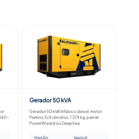
Gerador
50 kVA
tor
Gerador 50 kVA trifásico diesel, motor
 140-
Perkins 3/4 cilindros, 1.374 kg, painel
PowerWizard ou DeepSea.
TENSÃO
TANQUE