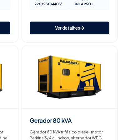
220/280/440 V
140 A 250 L
Ver detalhes
Gerador
80 kVA
or
Gerador 80 kVA trifásico diesel, motor
ainel
Perkins 3/4 cilindros, alternador WEG