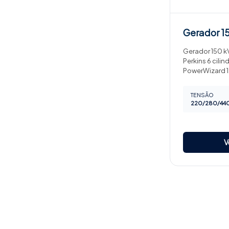
Gerador
1
Gerador 150 kV
Perkins 6 cilind
PowerWizard 1.
TENSÃO
220/280/440
V