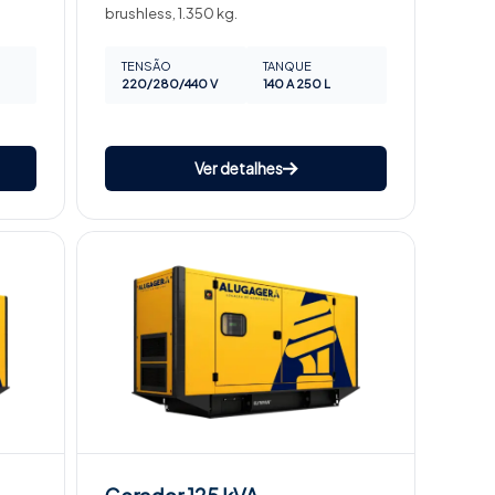
brushless, 1.350 kg.
TENSÃO
TANQUE
220/280/440 V
140 A 250 L
Ver detalhes