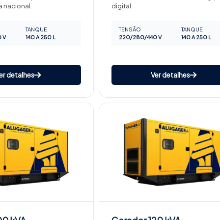
a nacional.
digital.
TANQUE
TENSÃO
TANQUE
 V
140 A 250 L
220/280/440 V
140 A 250 L
er detalhes
Ver detalhes