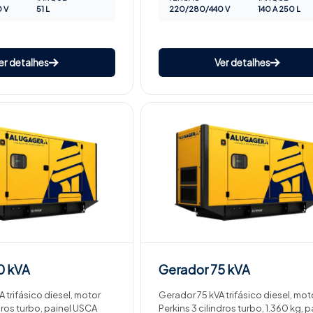
 V
51 L
220/280/440 V
140 A 250 L
er detalhes
Ver detalhes
0 kVA
Gerador
75 kVA
 trifásico diesel, motor
Gerador 75 kVA trifásico diesel, mot
ndros turbo, painel USCA
Perkins 3 cilindros turbo, 1.360 kg, p