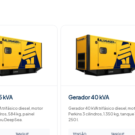
5 kVA
Gerador
40 kVA
 trifásico diesel, motor
Gerador 40 kVA trifásico diesel, mo
dros, 584 kg, painel
Perkins 3 cilindros, 1.350 kg, tanque
ou DeepSea.
250 l.
TANQUE
TENSÃO
TANQUE