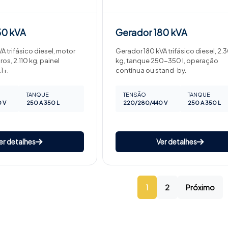
50 kVA
Gerador
180 kVA
A trifásico diesel, motor
Gerador 180 kVA trifásico diesel, 2.
ros, 2.110 kg, painel
kg, tanque 250-350 l, operação
1+.
contínua ou stand-by.
TANQUE
TENSÃO
TANQUE
 V
250 A 350 L
220/280/440 V
250 A 350 L
er detalhes
Ver detalhes
1
2
Próximo