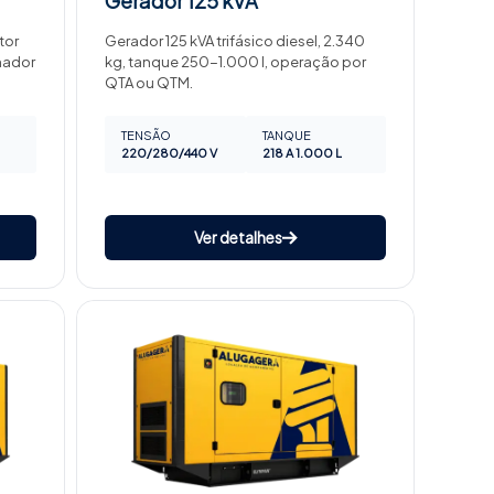
Gerador
125 kVA
tor
Gerador 125 kVA trifásico diesel, 2.340
rnador
kg, tanque 250-1.000 l, operação por
QTA ou QTM.
TENSÃO
TANQUE
220/280/440 V
218 A 1.000 L
Ver detalhes