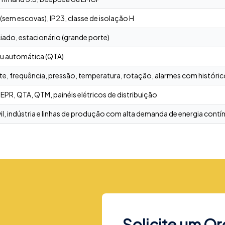
(sem escovas), IP23, classe de isolação H
nciado, estacionário (grande porte)
u automática (QTA)
te, frequência, pressão, temperatura, rotação, alarmes com históri
R, QTA, QTM, painéis elétricos de distribuição
l, indústria e linhas de produção com alta demanda de energia contí
Solicite um O