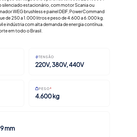
o silenciado estacionário, com motor Scania ou
ternador WEG brushless e painel DEIF, PowerCommand
e de 250 a 1.000 litros e peso de 4.600 a 6.000 kg.
il e indústria com alta demanda de energia contínua.
rte em todo o Brasil.
TENSÃO
220V, 380V, 440V
PESO
*
4.600 kg
199 mm