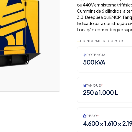
ou 440V em sistema trifásic
Cummins de 6 cilindros, al
3.3, DeepSea ou EMCP. Tanqu
Indicado para construção civ
Locação com entrega e supo
PRINCIPAIS RECURSOS
POTÊNCIA
500 kVA
TANQUE
*
250 a 1.000 L
PESO
*
4.600 × 1.610 × 2.