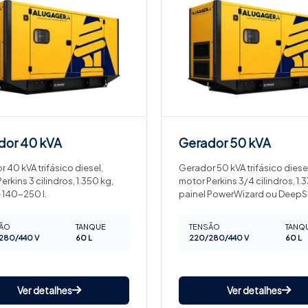
dor
40 kVA
Gerador
50 kVA
 40 kVA trifásico diesel,
Gerador 50 kVA trifásico diesel
erkins 3 cilindros, 1.350 kg,
motor Perkins 3/4 cilindros, 1.3
 140-250 l.
painel PowerWizard ou DeepS
ÃO
TANQUE
TENSÃO
TANQ
280/440 V
60 L
220/280/440 V
60 L
Ver detalhes
Ver detalhes