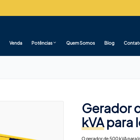
Venda
Potências
Quem Somos
Blog
Contat
Gerador d
kVA
para 
O gerador de 500 kVA para 