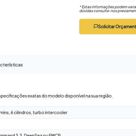
*
Estas informações podem varia
dúvidas consulte-nos previamen
Solicitar Orçamen
cterísticas
specificações exatas do modelo disponível na sua região.
ns, 6 cilindros, turbo intercooler
mmand 3.3, DeepSea ou EMCP