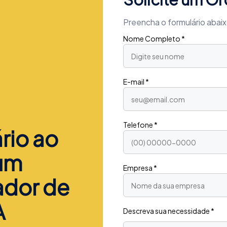
Preencha o formulário abai
Nome Completo *
E-mail *
Telefone *
rio ao
 um
Empresa *
ador de
A
Descreva sua necessidade *