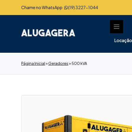
Pular
Chame no WhatsApp
(19) 3227-1044
para
o
conteúdo
Locação
Página Inicial
»
Geradores
»
500 kVA