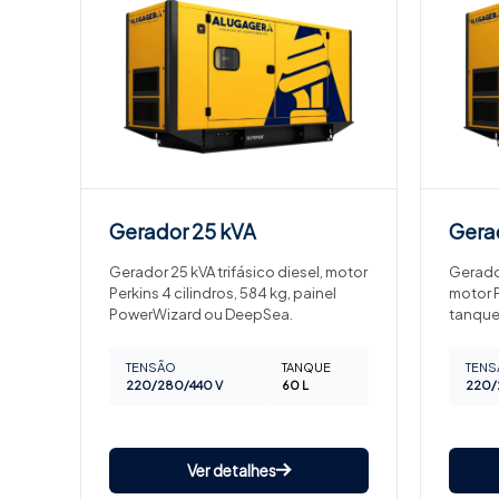
Gerador
25 kVA
Gera
Gerador 25 kVA trifásico diesel, motor
Gerador
Perkins 4 cilindros, 584 kg, painel
motor P
PowerWizard ou DeepSea.
tanque
TENSÃO
TANQUE
TENS
220/280/440 V
60 L
220/
Ver detalhes