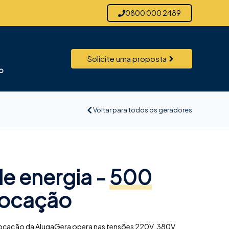
0800 000 2489
Solicite uma proposta
o
Voltar para todos os geradores
e energia -
500
locação
locação da AlugaGera opera nas tensões 220V, 380V