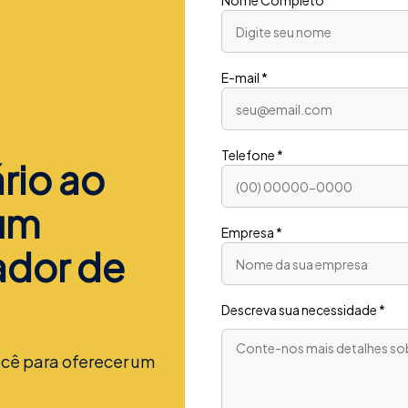
E-mail *
Telefone *
rio ao
 um
Empresa *
ador de
Descreva sua necessidade *
cê para oferecer um