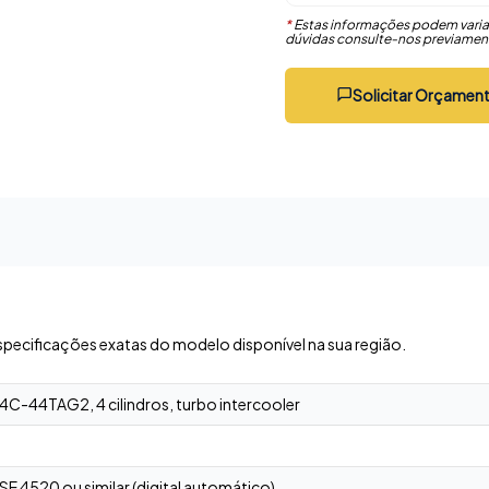
*
Estas informações podem varia
dúvidas consulte-nos previamen
Solicitar Orçamen
specificações exatas do modelo disponível na sua região.
04C-44TAG2, 4 cilindros, turbo intercooler
l
E 4520 ou similar (digital automático)