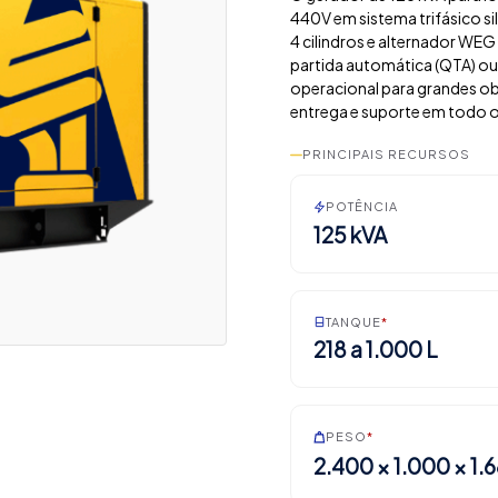
440V em sistema trifásico 
4 cilindros e alternador WEG 
partida automática (QTA) o
operacional para grandes obr
entrega e suporte em todo o 
PRINCIPAIS RECURSOS
POTÊNCIA
125 kVA
TANQUE
*
218 a 1.000 L
PESO
*
2.400 × 1.000 × 1