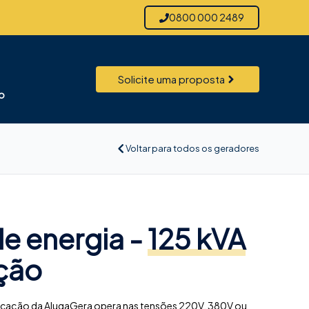
0800 000 2489
Solicite uma proposta
o
Voltar para todos os geradores
e energia -
125 kVA
ção
locação da AlugaGera opera nas tensões 220V, 380V ou