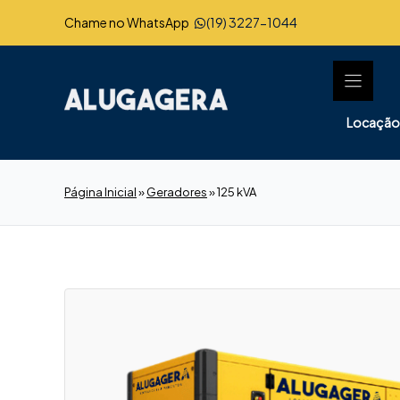
Pular
Chame no WhatsApp
(19) 3227-1044
para
o
conteúdo
Locação
Página Inicial
»
Geradores
»
125 kVA