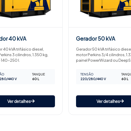
dor
40 kVA
Gerador
50 kVA
 40 kVA trifásico diesel,
Gerador 50 kVA trifásico diesel
erkins 3 cilindros, 1.350 kg,
motor Perkins 3/4 cilindros, 1.3
 140-250 l.
painel PowerWizard ou DeepS
ÃO
TANQUE
TENSÃO
TANQ
280/440 V
60 L
220/280/440 V
60 L
Ver detalhes
Ver detalhes