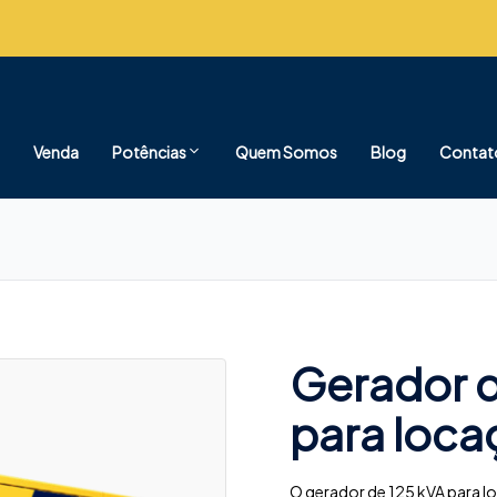
Venda
Potências
Quem Somos
Blog
Contat
Gerador d
para loca
O gerador de 125 kVA para 