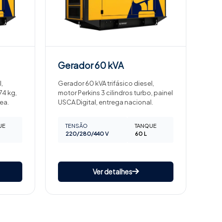
Gerador
60 kVA
,
Gerador 60 kVA trifásico diesel,
74 kg,
motor Perkins 3 cilindros turbo, painel
ea.
USCA Digital, entrega nacional.
UE
TENSÃO
TANQUE
220/280/440 V
60 L
Ver detalhes