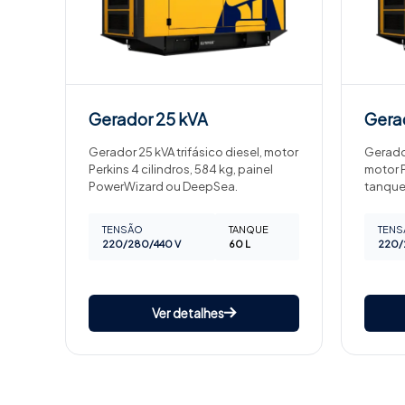
Gerador
25 kVA
Gera
Gerador 25 kVA trifásico diesel, motor
Gerador
Perkins 4 cilindros, 584 kg, painel
motor P
PowerWizard ou DeepSea.
tanque
TENSÃO
TANQUE
TENS
220/280/440 V
60 L
220/
Ver detalhes