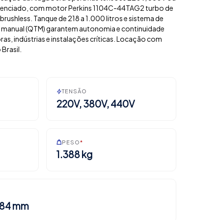
silenciado, com motor Perkins 1104C-44TAG2 turbo de
brushless. Tanque de 218 a 1.000 litros e sistema de
u manual (QTM) garantem autonomia e continuidade
as, indústrias e instalações críticas. Locação com
Brasil.
TENSÃO
220V, 380V, 440V
PESO
*
1.388 kg
.684 mm