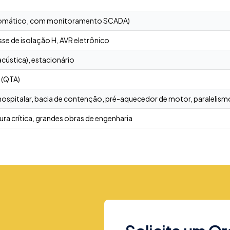
utomático, com monitoramento SCADA)
sse de isolação H, AVR eletrônico
 acústica), estacionário
 (QTA)
 hospitalar, bacia de contenção, pré-aquecedor de motor, paralelis
utura crítica, grandes obras de engenharia