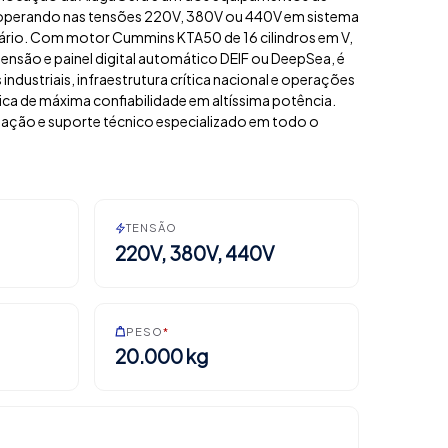
 operando nas tensões 220V, 380V ou 440V em sistema
onário. Com motor Cummins KTA50 de 16 cilindros em V,
 tensão e painel digital automático DEIF ou DeepSea, é
industriais, infraestrutura crítica nacional e operações
ca de máxima confiabilidade em altíssima potência.
lação e suporte técnico especializado em todo o
TENSÃO
220V, 380V, 440V
PESO
*
20.000 kg