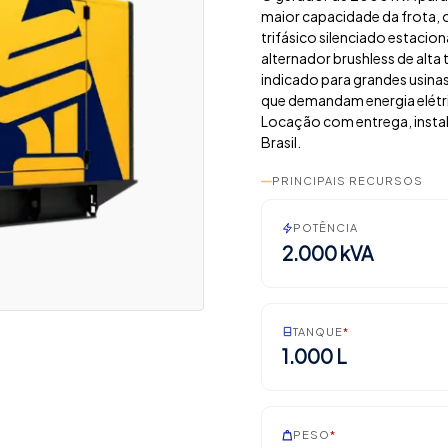
maior capacidade da frota,
trifásico silenciado estaci
alternador brushless de alta
indicado para grandes usinas 
que demandam energia elétri
Locação com entrega, insta
Brasil.
PRINCIPAIS RECURSOS
POTÊNCIA
2.000 kVA
TANQUE
*
1.000 L
PESO
*