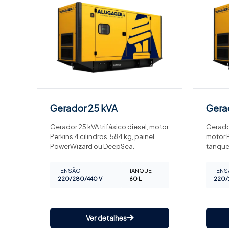
Gerador
25 kVA
Gera
Gerador 25 kVA trifásico diesel, motor
Gerador
Perkins 4 cilindros, 584 kg, painel
motor P
PowerWizard ou DeepSea.
tanque
TENSÃO
TANQUE
TENS
220/280/440 V
60 L
220/
Ver detalhes