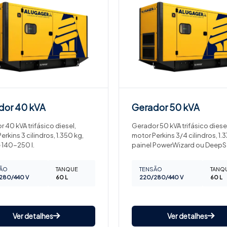
dor
40 kVA
Gerador
50 kVA
 40 kVA trifásico diesel,
Gerador 50 kVA trifásico diesel
erkins 3 cilindros, 1.350 kg,
motor Perkins 3/4 cilindros, 1.3
 140-250 l.
painel PowerWizard ou DeepS
ÃO
TANQUE
TENSÃO
TANQ
280/440 V
60 L
220/280/440 V
60 L
Ver detalhes
Ver detalhes