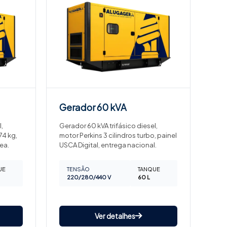
Gerador
60 kVA
,
Gerador 60 kVA trifásico diesel,
74 kg,
motor Perkins 3 cilindros turbo, painel
ea.
USCA Digital, entrega nacional.
UE
TENSÃO
TANQUE
220/280/440 V
60 L
Ver detalhes