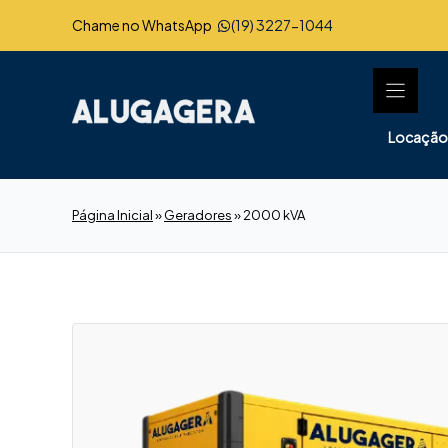
Pular
Chame no WhatsApp
(19) 3227-1044
para
o
conteúdo
Locação
Página Inicial
»
Geradores
»
2000 kVA