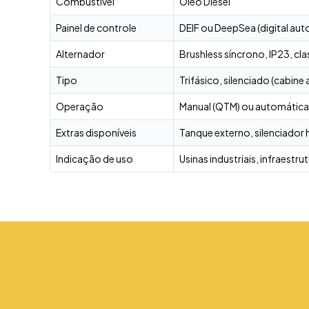
Combustível
Óleo Diesel
Painel de controle
DEIF ou DeepSea (digital a
Alternador
Brushless síncrono, IP23, cla
Tipo
Trifásico, silenciado (cabine
Operação
Manual (QTM) ou automática
Extras disponíveis
Tanque externo, silenciador
Indicação de uso
Usinas industriais, infraestr