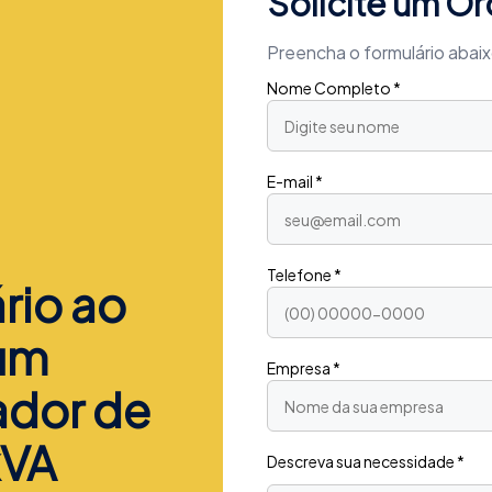
Solicite um O
Preencha o formulário abai
Nome Completo *
E-mail *
Telefone *
rio ao
 um
Empresa *
ador de
kVA
Descreva sua necessidade *