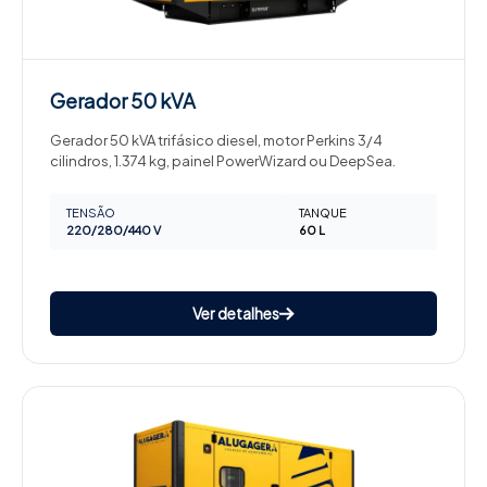
Gerador
50 kVA
Gerador 50 kVA trifásico diesel, motor Perkins 3/4
cilindros, 1.374 kg, painel PowerWizard ou DeepSea.
TENSÃO
TANQUE
220/280/440 V
60 L
Ver detalhes