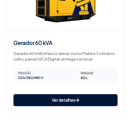
Gerador
60 kVA
Gerador 60 kVA trifásico diesel, motor Perkins 3 cilindros
turbo, painel USCA Digital, entrega nacional.
TENSÃO
TANQUE
220/280/440 V
60 L
Ver detalhes