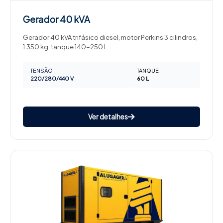
Gerador
40 kVA
Gerador 40 kVA trifásico diesel, motor Perkins 3 cilindros,
1.350 kg, tanque 140-250 l.
TENSÃO
TANQUE
220/280/440 V
60 L
Ver detalhes