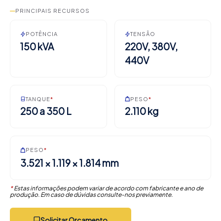
PRINCIPAIS RECURSOS
POTÊNCIA
TENSÃO
150 kVA
220V, 380V,
440V
TANQUE
*
PESO
*
250 a 350 L
2.110 kg
PESO
*
3.521 × 1.119 × 1.814 mm
*
Estas informações podem variar de acordo com fabricante e ano de
produção. Em caso de dúvidas consulte-nos previamente.
Solicitar Orçamento