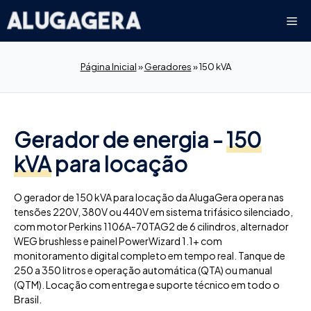
Pular
Me
para
o
conteúdo
Página Inicial
»
Geradores
»
150 kVA
Gerador de energia -
150
kVA
para locação
O gerador de 150 kVA para locação da AlugaGera opera nas
tensões 220V, 380V ou 440V em sistema trifásico silenciado,
com motor Perkins 1106A-70TAG2 de 6 cilindros, alternador
WEG brushless e painel PowerWizard 1.1+ com
monitoramento digital completo em tempo real. Tanque de
250 a 350 litros e operação automática (QTA) ou manual
(QTM). Locação com entrega e suporte técnico em todo o
Brasil.