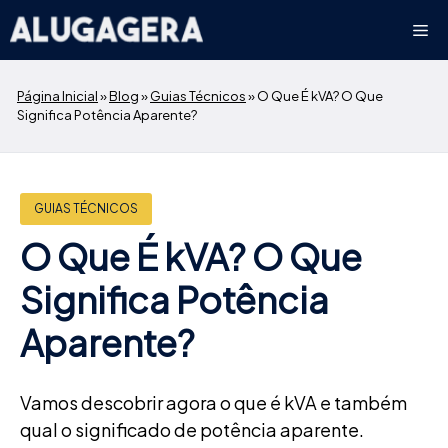
Pular
Me
para
o
conteúdo
Página Inicial
»
Blog
»
Guias Técnicos
»
O Que É kVA? O Que
Significa Potência Aparente?
GUIAS TÉCNICOS
O Que É kVA? O Que
Significa Potência
Aparente?
Vamos descobrir agora o que é kVA e também
qual o significado de potência aparente.