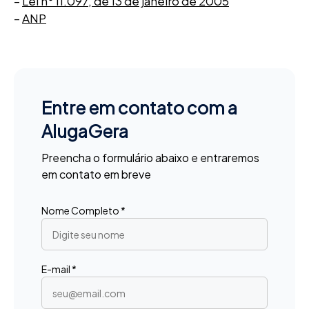
–
Lei n° 11.097, de 13 de janeiro de 2005
–
ANP
Entre em contato com a
AlugaGera
Preencha o formulário abaixo e entraremos
em contato em breve
Nome Completo *
E-mail *