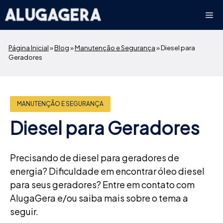
Pular
Me
para
o
conteúdo
Página Inicial
»
Blog
»
Manutenção e Segurança
»
Diesel para
Geradores
MANUTENÇÃO E SEGURANÇA
Diesel para Geradores
Precisando de diesel para geradores de
energia? Dificuldade em encontrar óleo diesel
para seus geradores? Entre em contato com
AlugaGera e/ou saiba mais sobre o tema a
seguir.