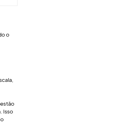
do o
scala,
gestão
. Isso
do