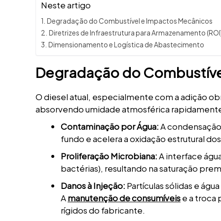
Neste artigo
Degradação do Combustível e Impactos Mecânicos
Diretrizes de Infraestrutura para Armazenamento (ROI
Dimensionamento e Logística de Abastecimento
Degradação do Combustíve
O diesel atual, especialmente com a adição ob
absorvendo umidade atmosférica rapidamente. Es
Contaminação por Água:
A condensação 
fundo e acelera a oxidação estrutural d
Proliferação Microbiana:
A interface águ
bactérias), resultando na saturação premat
Danos à Injeção:
Partículas sólidas e ág
A
manutenção de consumíveis
e a troca
rígidos do fabricante.