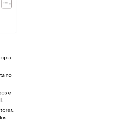
copia,
ta no
gos e
l
.
etores.
los