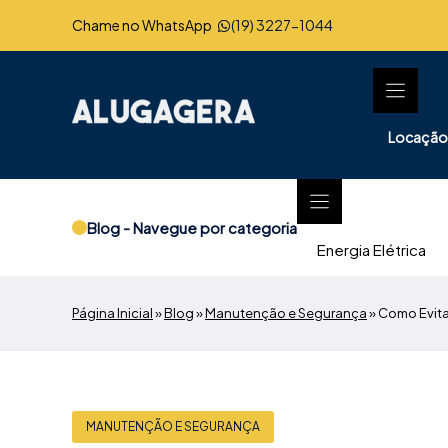
Pular
Chame no WhatsApp
(19) 3227-1044
para
o
conteúdo
Locação
Blog - Navegue por categoria
Energia Elétrica
Página Inicial
»
Blog
»
Manutenção e Segurança
»
Como Evita
MANUTENÇÃO E SEGURANÇA