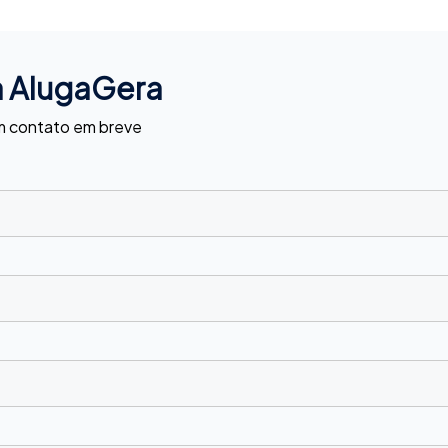
a AlugaGera
em contato em breve