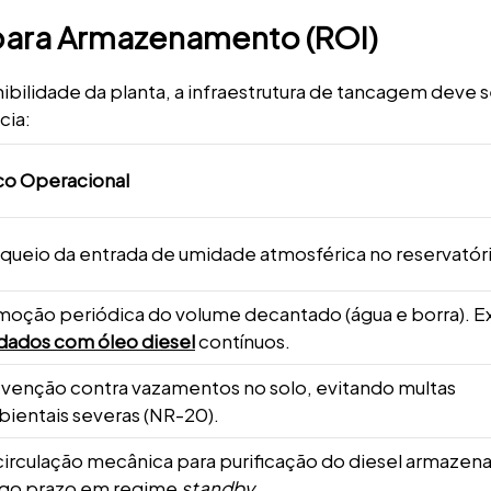
a para Armazenamento (ROI)
nibilidade da planta, a infraestrutura de tancagem deve s
cia:
co Operacional
queio da entrada de umidade atmosférica no reservatór
oção periódica do volume decantado (água e borra). E
dados com óleo diesel
contínuos.
venção contra vazamentos no solo, evitando multas
ientais severas (NR-20).
irculação mecânica para purificação do diesel armazen
ngo prazo em regime
standby
.