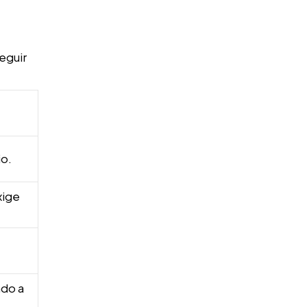
eguir
io.
xige
ado a