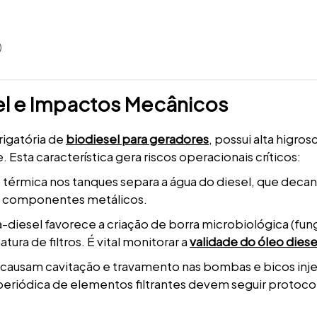
)
l e Impactos Mecânicos
rigatória de
biodiesel para geradores
, possui alta higros
ta característica gera riscos operacionais críticos:
térmica nos tanques separa a água do diesel, que decan
os componentes metálicos.
a-diesel favorece a criação de borra microbiológica (fun
ura de filtros. É vital monitorar a
validade do óleo diese
ua causam cavitação e travamento nas bombas e bicos inj
 periódica de elementos filtrantes devem seguir protoco