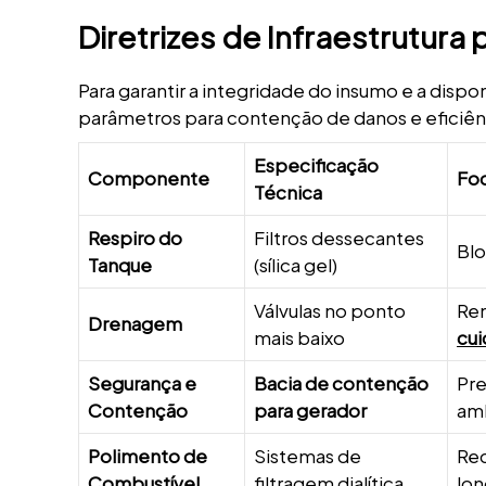
Diretrizes de Infraestrutur
Para garantir a integridade do insumo e a dispo
parâmetros para contenção de danos e eficiên
Especificação
Componente
Fo
Técnica
Respiro do
Filtros dessecantes
Blo
Tanque
(sílica gel)
Válvulas no ponto
Rem
Drenagem
mais baixo
cui
Segurança e
Bacia de contenção
Pre
Contenção
para gerador
amb
Polimento de
Sistemas de
Rec
Combustível
filtragem dialítica
lo