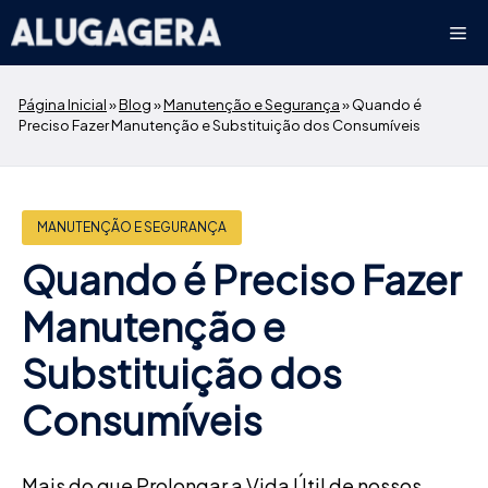
Pular
Me
para
o
conteúdo
Página Inicial
»
Blog
»
Manutenção e Segurança
»
Quando é
Preciso Fazer Manutenção e Substituição dos Consumíveis
MANUTENÇÃO E SEGURANÇA
Quando é Preciso Fazer
Manutenção e
Substituição dos
Consumíveis
Mais do que Prolongar a Vida Útil de nossos