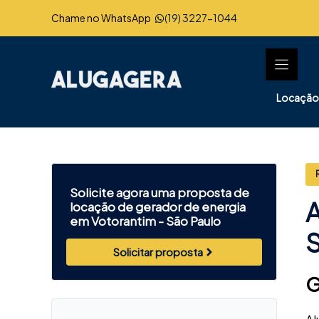
Pular
Chame no WhatsApp
(19) 3227-1044
para
o
conteúdo
Locação
Solicite agora uma proposta de
A
locação de gerador de energia
em Votorantim -
São Paulo
S
Solicitar proposta
G