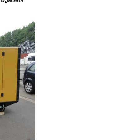
lugaGera
.