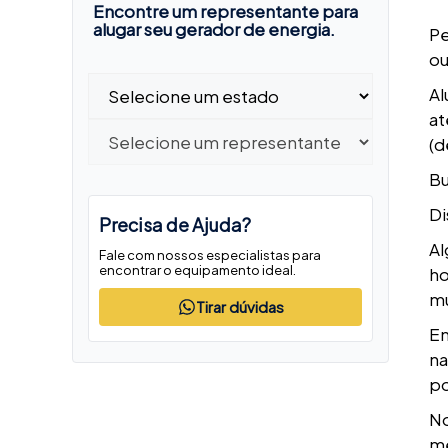
Encontre um representante para
alugar seu gerador de energia.
Pe
ou
Al
at
(d
Bu
Di
Precisa de Ajuda?
Al
Fale com nossos especialistas para
encontrar o equipamento ideal.
ho
mu
Tirar dúvidas
En
n
po
No
me