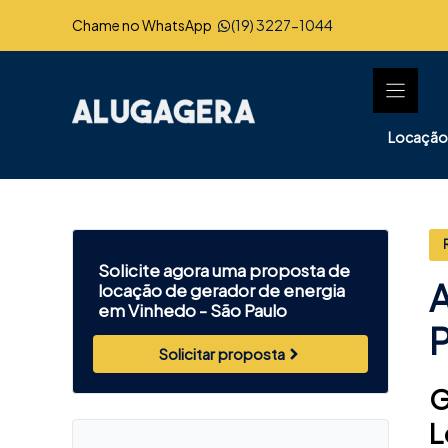
Pular
Chame no WhatsApp
(19) 3227-1044
para
o
conteúdo
Locação
Solicite agora uma proposta de
A
locação de gerador de energia
em Vinhedo -
São Paulo
Solicitar proposta
G
L