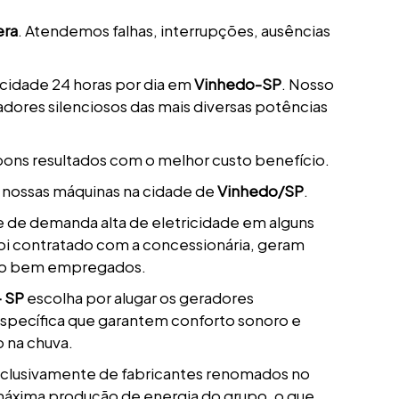
era
. Atendemos falhas, interrupções, ausências
icidade 24 horas por dia em
Vinhedo-SP
. Nosso
dores silenciosos das mais diversas potências
bons resultados com o melhor custo benefício.
 nossas máquinas na cidade de
Vinhedo/SP
.
 de demanda alta de eletricidade em alguns
 foi contratado com a concessionária, geram
ito bem empregados.
– SP
escolha por alugar os geradores
específica que garantem conforto sonoro e
 na chuva.
xclusivamente de fabricantes renomados no
áxima produção de energia do grupo, o que