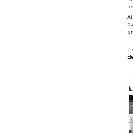
re
At
qu
en
Ti
de