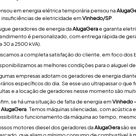
nsou em energia elétrica temporária pensou na
AlugaG
 insuficiências de eletricidade em
Vinhedo/SP
.
ugue geradores de energia da
AlugaGera
e garanta eletr
endimento é personalizado, com entrega rápida de gera
e 30 a 2500 kVA).
scamos a completa satisfação do cliente, em foco dos 
sponibilizamos as melhores condições para o aluguel de
gumas empresas adotam os geradores de energia diante
rários específicos do dia. Se esse uso ultrapassar o que
ltas e a locação de geradores nesse momento são mu
fim, se há uma situação de falta de energia em
Vinhedo 
a
AlugaGera
. Temos máquinas silenciadas, com acústica 
ssibilita o funcionamento da máquina ao tempo, mesmo
ssos motores diesel dos geradores da
AlugaGera
são e
rcado, que aliam o mínimo consumo de combustível à m