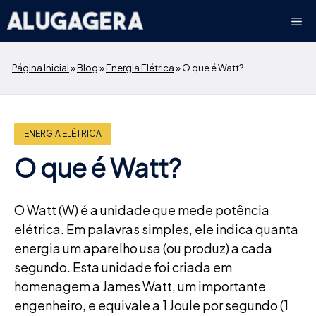
Pular
Me
para
o
conteúdo
Página Inicial
»
Blog
»
Energia Elétrica
»
O que é Watt?
ENERGIA ELÉTRICA
O que é Watt?
O Watt (W) é a unidade que mede potência
elétrica. Em palavras simples, ele indica quanta
energia um aparelho usa (ou produz) a cada
segundo. Esta unidade foi criada em
homenagem a James Watt, um importante
engenheiro, e equivale a 1 Joule por segundo (1