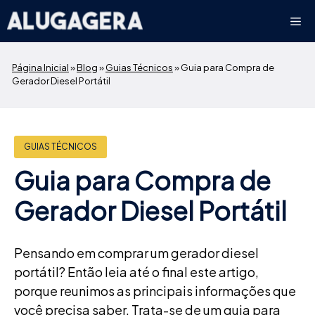
Pular
Me
para
o
conteúdo
Página Inicial
»
Blog
»
Guias Técnicos
»
Guia para Compra de
Gerador Diesel Portátil
GUIAS TÉCNICOS
Guia para Compra de
Gerador Diesel Portátil
Pensando em comprar um gerador diesel
portátil? Então leia até o final este artigo,
porque reunimos as principais informações que
você precisa saber. Trata-se de um guia para