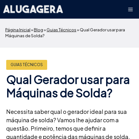
Pular
Me
para
o
conteúdo
Página Inicial
»
Blog
»
Guias Técnicos
»
Qual Gerador usar para
Máquinas de Solda?
GUIAS TÉCNICOS
Qual Gerador usar para
Máquinas de Solda?
Necessita saber qual o gerador ideal para sua
máquina de solda? Vamos lhe ajudar com a
questão. Primeiro, temos que definir a
quantidade e potência das máquinas de solda.