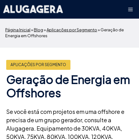
Pular
Me
para
o
conteúdo
Página Inicial
»
Blog
»
Aplicações por Segmento
»
Geração de
Energia em Offshores
APLICAÇÕES POR SEGMENTO
Geração de Energia em
Offshores
Se você está com projetos em uma offshore e
precisa de um grupo gerador, consulte a
Alugagera. Equipamento de 30KVA, 40KVA,
50KVA, 75KVA, 80KVA, 100KVA, 120KVA,