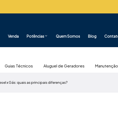
Venda
Potências
Quem Somos
Blog
Contat
Guias Técnicos
Aluguel de Geradores
Manutenção
sel x Gás: quais as principais diferenças?