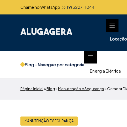
Pular
Chame no WhatsApp
(19) 3227-1044
para
o
conteúdo
Locação
Blog - Navegue por categoria
Energia Elétrica
Página Inicial
»
Blog
»
Manutenção e Segurança
»
Gerador Die
MANUTENÇÃO E SEGURANÇA