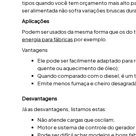
tipos quando você tem orçamento mais alto par
ser alimentada não sofra variações bruscas dur
Aplicações
Podem ser usados da mesma forma que os do t
energia para fábricas
por exemplo.
Vantagens
Ele pode ser facilmente adaptado para 
quente ou aquecimento de óleo);
Quando comparado com o diesel, é um ti
Emite menos fumaça e cheiro desagradá
Desvantagens
Já as desvantagens, listamos estas:
Não atende cargas que oscilam;
Motor e sistema de controle do gerado
Pode ser difícil achar modelos e bons fa