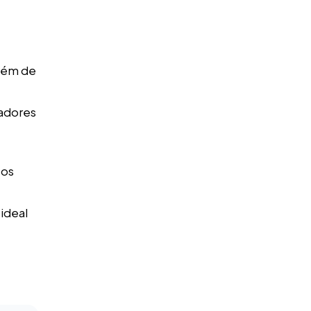
além de
adores
 os
ideal