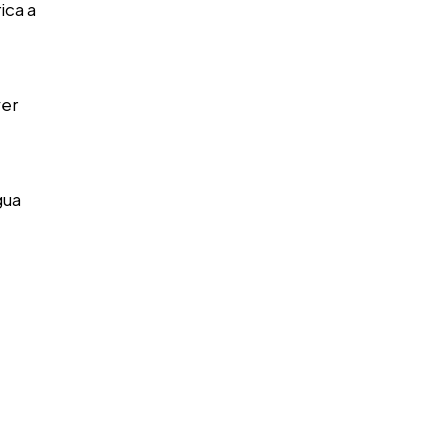
ica a
ver
gua