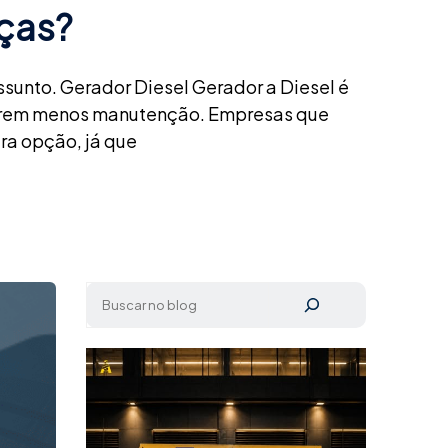
nças?
assunto. Gerador Diesel Gerador a Diesel é
equerem menos manutenção. Empresas que
ra opção, já que
Pesquisar