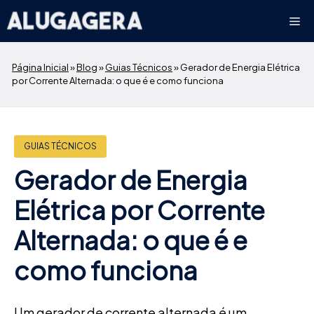
Pular
Me
para
o
conteúdo
Página Inicial
»
Blog
»
Guias Técnicos
»
Gerador de Energia Elétrica
por Corrente Alternada: o que é e como funciona
GUIAS TÉCNICOS
Gerador de Energia
Elétrica por Corrente
Alternada: o que é e
como funciona
Um gerador de corrente alternada é um