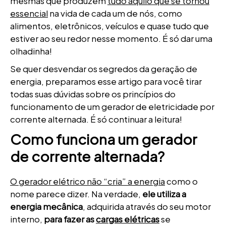
mesmas que produzem
tudo aquilo que se tornou
essencial
na vida de cada um de nós, como
alimentos, eletrônicos, veículos e quase tudo que
estiver ao seu redor nesse momento. É só dar uma
olhadinha!
Se quer desvendar os segredos da geração de
energia, preparamos esse artigo para você tirar
todas suas dúvidas sobre os princípios do
funcionamento de um gerador de eletricidade por
corrente alternada. É só continuar a leitura!
Como funciona um gerador
de corrente alternada?
O gerador elétrico não “cria” a energia
como o
nome parece dizer. Na verdade,
ele utiliza a
energia mecânica
, adquirida através do seu motor
interno,
para fazer as
cargas elétricas
se