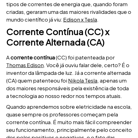
tipos de correntes de energia que, quando foram
criadas, geraram uma das maiores rivalidades que o
mundo científico já viu:
Edison x Tesla
.
Corrente Contínua (CC) x
Corrente Alternada (CA)
A
corrente contínua
(CC) foi patenteada por
Thomas Edison
. Você já ouviu falar dele, certo? É o
inventor da lâmpada de luz. Já a corrente alternada
(CA) quem patenteou foi
Nikola Tesla
, apenas um
dos maiores responsáveis pela existência de toda
a tecnologia ao nosso redor nos tempos atuais.
Quando aprendemos sobre eletricidade na escola,
quase sempre os professores começam pela
corrente contínua. É muito mais fácil compreender
seu funcionamento, principalmente pelo conceito
dos polos positivos e negativos, e o fato das