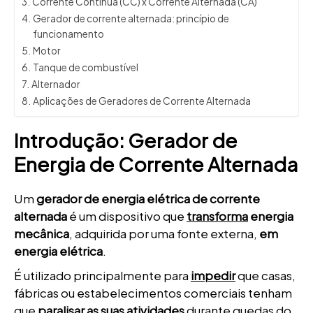
Corrente Contínua (CC) x Corrente Alternada (CA)
Gerador de corrente alternada: princípio de
funcionamento
Motor
Tanque de combustível
Alternador
Aplicações de Geradores de Corrente Alternada
Introdução: Gerador de
Energia de Corrente Alternada
Um
gerador de energia elétrica de corrente
alternada
é um dispositivo que
transforma
energia
mecânica
, adquirida por uma fonte externa,
em
energia elétrica
.
É utilizado principalmente para
impedir
que casas,
fábricas ou estabelecimentos comerciais tenham
que
paralisar as suas atividades
durante quedas do