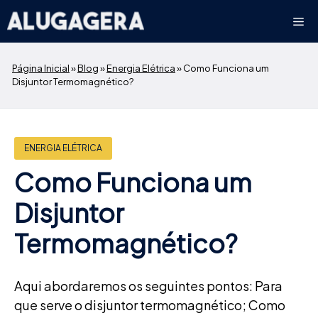
Pular
Me
para
o
conteúdo
Página Inicial
»
Blog
»
Energia Elétrica
»
Como Funciona um
Disjuntor Termomagnético?
ENERGIA ELÉTRICA
Como Funciona um
Disjuntor
Termomagnético?
Aqui abordaremos os seguintes pontos: Para
que serve o disjuntor termomagnético; Como