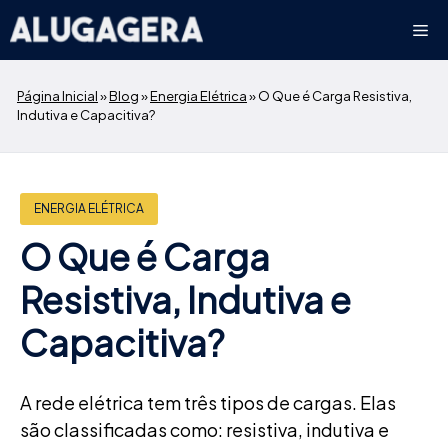
Pular
Me
para
o
conteúdo
Página Inicial
»
Blog
»
Energia Elétrica
»
O Que é Carga Resistiva,
Indutiva e Capacitiva?
ENERGIA ELÉTRICA
O Que é Carga
Resistiva, Indutiva e
Capacitiva?
A rede elétrica tem três tipos de cargas. Elas
são classificadas como: resistiva, indutiva e