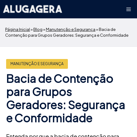
Pular
Me
para
o
conteúdo
Página Inicial
»
Blog
»
Manutenção e Segurança
»
Bacia de
Contenção para Grupos Geradores: Segurança e Conformidade
MANUTENÇÃO E SEGURANÇA
Bacia de Contenção
para Grupos
Geradores: Segurança
e Conformidade
Entenda por que a bacia de contenção para