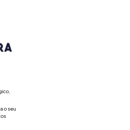
gico,
a o seu
tos