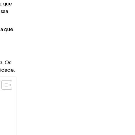
z que
essa
ma que
a. Os
cidade
.