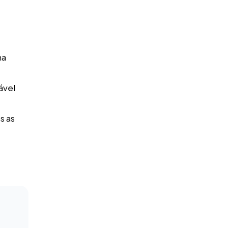
na
ável
s as