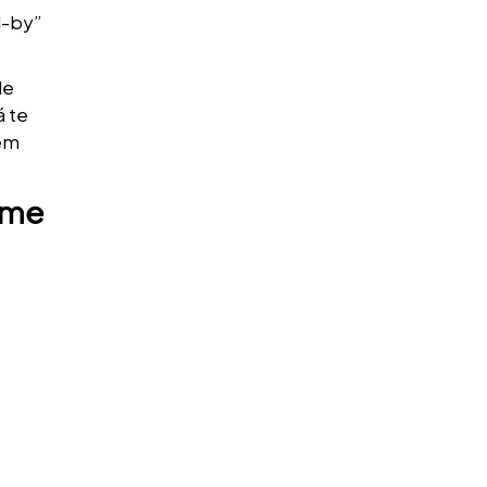
d-by”
de
á te
 em
ome