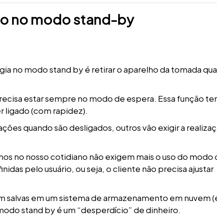
umo no modo stand-by
rgia no modo stand by é retirar o aparelho da tomada qu
recisa estar sempre no modo de espera. Essa função te
r ligado (com rapidez).
ões quando são desligados, outros vão exigir a realiza
zamos no nosso cotidiano não exigem mais o uso do modo
idas pelo usuário, ou seja, o cliente não precisa ajustar
cam salvas em um sistema de armazenamento em nuvem (
 modo stand by é um “desperdício” de dinheiro.