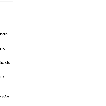
ando
m o
ção de
 de
e não