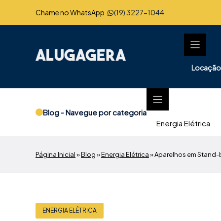
Pular
Chame no WhatsApp
(19) 3227-1044
para
o
conteúdo
Locação
Blog - Navegue por categoria
Energia Elétrica
Página Inicial
»
Blog
»
Energia Elétrica
»
Aparelhos em Stand
ENERGIA ELÉTRICA