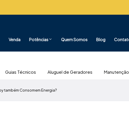
Venda
Potências
Quem Somos
Blog
Contat
Guias Técnicos
Aluguel de Geradores
Manutenção
-by também Consomem Energia?