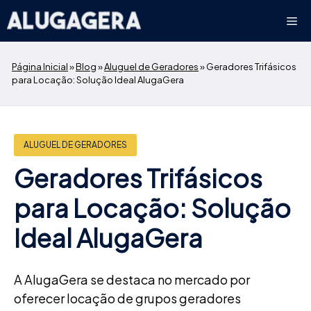
Pular
Me
para
o
conteúdo
Página Inicial
»
Blog
»
Aluguel de Geradores
»
Geradores Trifásicos
para Locação: Solução Ideal AlugaGera
ALUGUEL DE GERADORES
Geradores Trifásicos
para Locação: Solução
Ideal AlugaGera
A AlugaGera se destaca no mercado por
oferecer locação de grupos geradores