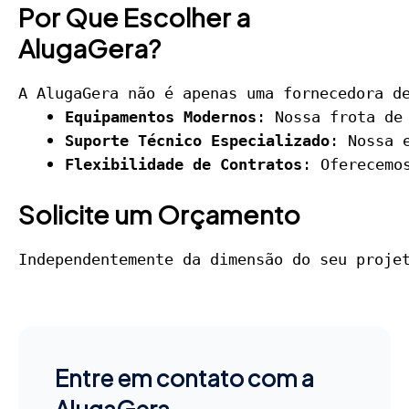
Por Que Escolher a
AlugaGera?
A AlugaGera não é apenas uma fornecedora d
Equipamentos Modernos
: Nossa frota de
Suporte Técnico Especializado
: Nossa 
Flexibilidade de Contratos
: Oferecemo
Solicite um Orçamento
Independentemente da dimensão do seu proje
Entre em contato com a