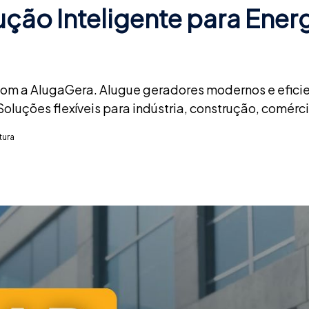
ução Inteligente para Ener
om a AlugaGera. Alugue geradores modernos e eficient
oluções flexíveis para indústria, construção, comérc
tura