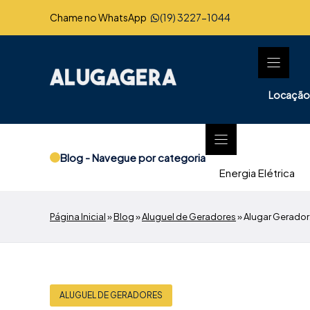
Pular
Chame no WhatsApp
(19) 3227-1044
para
o
conteúdo
Locação
Blog - Navegue por categoria
Energia Elétrica
Página Inicial
»
Blog
»
Aluguel de Geradores
»
Alugar Gerador:
ALUGUEL DE GERADORES