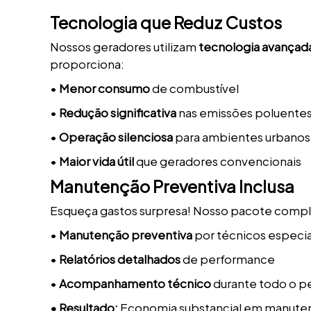
Tecnologia que Reduz Custos
Nossos geradores utilizam
tecnologia avançad
proporciona:
•
Menor consumo
de combustível
•
Redução significativa
nas emissões poluente
•
Operação silenciosa
para ambientes urbanos
•
Maior vida útil
que geradores convencionais
Manutenção Preventiva Inclusa
Esqueça gastos surpresa! Nosso pacote comple
•
Manutenção preventiva
por técnicos especi
•
Relatórios detalhados
de performance
•
Acompanhamento técnico
durante todo o p
• Resultado:
Economia substancial em manute