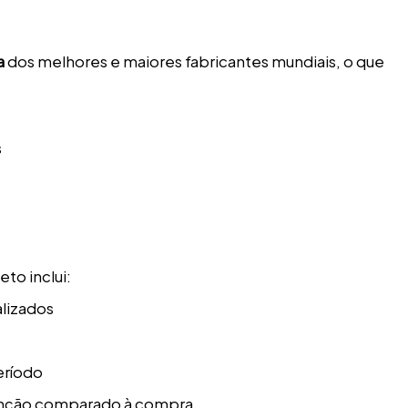
a
dos melhores e maiores fabricantes mundiais, o que
s
to inclui:
alizados
eríodo
nção comparado à compra.